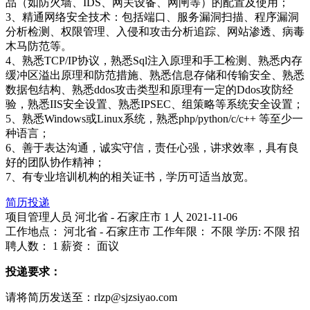
品（如防火墙、IDS、网关设备、网闸等）的配置及使用；
3、精通网络安全技术：包括端口、服务漏洞扫描、程序漏洞
分析检测、权限管理、入侵和攻击分析追踪、网站渗透、病毒
木马防范等。
4、熟悉TCP/IP协议，熟悉Sql注入原理和手工检测、熟悉内存
缓冲区溢出原理和防范措施、熟悉信息存储和传输安全、熟悉
数据包结构、熟悉ddos攻击类型和原理有一定的Ddos攻防经
验，熟悉IIS安全设置、熟悉IPSEC、组策略等系统安全设置；
5、熟悉Windows或Linux系统，熟悉php/python/c/c++ 等至少一
种语言；
6、善于表达沟通，诚实守信，责任心强，讲求效率，具有良
好的团队协作精神；
7、有专业培训机构的相关证书，学历可适当放宽。
简历投递
项目管理人员
河北省 - 石家庄市
1 人
2021-11-06
工作地点： 河北省 - 石家庄市
工作年限： 不限
学历: 不限
招
聘人数： 1
薪资： 面议
投递要求：
请将简历发送至：rlzp@sjzsiyao.com