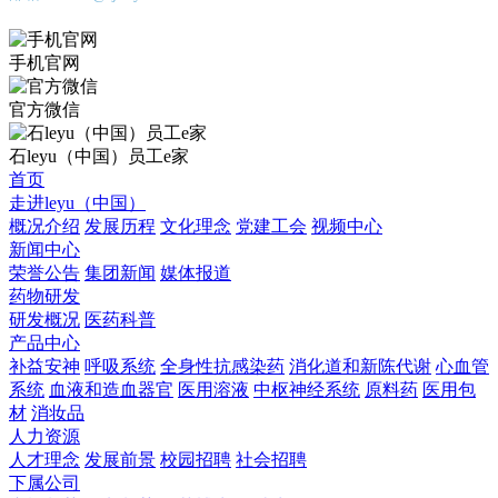
手机官网
官方微信
石leyu（中国）员工e家
首页
走进leyu（中国）
概况介绍
发展历程
文化理念
党建工会
视频中心
新闻中心
荣誉公告
集团新闻
媒体报道
药物研发
研发概况
医药科普
产品中心
补益安神
呼吸系统
全身性抗感染药
消化道和新陈代谢
心血管
系统
血液和造血器官
医用溶液
中枢神经系统
原料药
医用包
材
消妆品
人力资源
人才理念
发展前景
校园招聘
社会招聘
下属公司