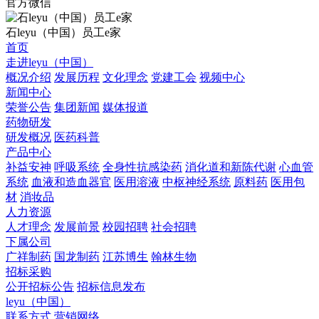
官方微信
石leyu（中国）员工e家
首页
走进leyu（中国）
概况介绍
发展历程
文化理念
党建工会
视频中心
新闻中心
荣誉公告
集团新闻
媒体报道
药物研发
研发概况
医药科普
产品中心
补益安神
呼吸系统
全身性抗感染药
消化道和新陈代谢
心血管
系统
血液和造血器官
医用溶液
中枢神经系统
原料药
医用包
材
消妆品
人力资源
人才理念
发展前景
校园招聘
社会招聘
下属公司
广祥制药
国龙制药
江苏博生
翰林生物
招标采购
公开招标公告
招标信息发布
leyu（中国）
联系方式
营销网络