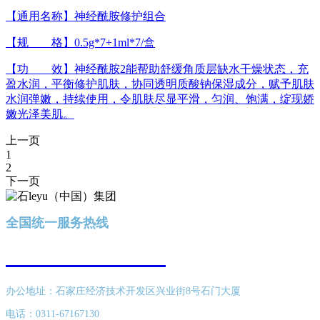
【通用名称】神经酰胺修护组合
【规 格】0.5g*7+1ml*7/盒
【功 效】神经酰胺2能帮助舒缓角质层缺水干燥状态，充
盈水润，平衡修护肌肤，协同透明质酸钠保湿成分，赋予肌肤
水润弹嫩，持续使用，令肌肤尽显平滑，匀润、饱满，绽现娇
嫩光泽美肌。
上一页
1
2
下一页
全国统一服务热线
400-616-8689
办公地址：石家庄经济技术开发区兴业街8号石门大厦
电话：0311-67167130