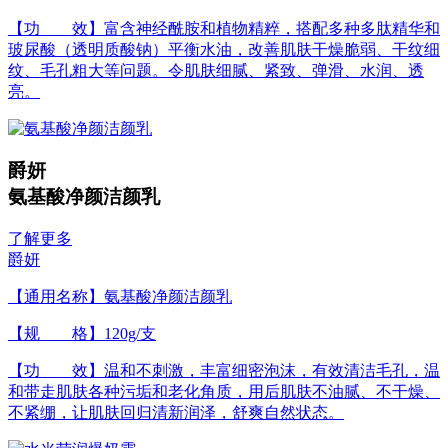
【功 效】富含神经酰胺和植物精粹，搭配多种多肽精华和
玻尿酸（透明质酸钠）平衡水油，改善肌肤干燥脆弱、干纹细
纹、毛孔粗大等问题。令肌肤细腻、紧致、弹滑、水润、透
亮。
爵妍
氨基酸净颜洁颜乳
了解更多
爵妍
【通用名称】氨基酸净颜洁颜乳
【规 格】120g/支
【功 效】温和不刺激，丰富细密泡沫，有效清洁毛孔，温
和带走肌肤各种污垢和老化角质，用后肌肤不油腻、不干燥、
不紧绷，让肌肤回归清新润泽，舒爽自然状态。