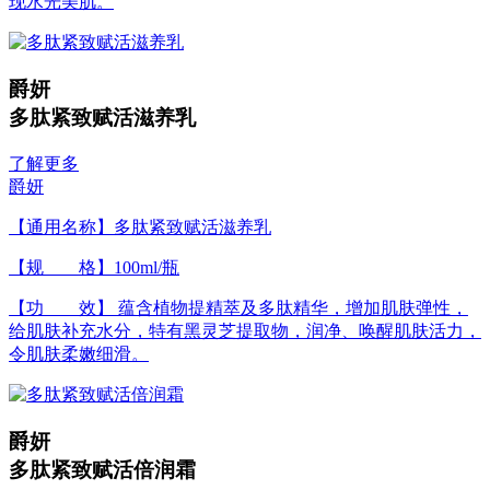
现水光美肌。
爵妍
多肽紧致赋活滋养乳
了解更多
爵妍
【通用名称】多肽紧致赋活滋养乳
【规 格】100ml/瓶
【功 效】 蕴含植物提精萃及多肽精华，增加肌肤弹性，
给肌肤补充水分，特有黑灵芝提取物，润净、唤醒肌肤活力，
令肌肤柔嫩细滑。
爵妍
多肽紧致赋活倍润霜