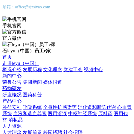
邮箱：office@sjzsiyao.com
手机官网
官方微信
石leyu（中国）员工e家
首页
走进leyu（中国）
概况介绍
发展历程
文化理念
党建工会
视频中心
新闻中心
荣誉公告
集团新闻
媒体报道
药物研发
研发概况
医药科普
产品中心
补益安神
呼吸系统
全身性抗感染药
消化道和新陈代谢
心血管
系统
血液和造血器官
医用溶液
中枢神经系统
原料药
医用包
材
消妆品
人力资源
人才理念
发展前景
校园招聘
社会招聘