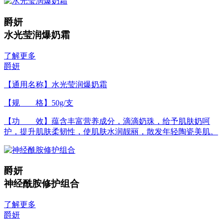
爵妍
水光莹润爆奶霜
了解更多
爵妍
【通用名称】水光莹润爆奶霜
【规 格】50g/支
【功 效】蕴含丰富营养成分，滴滴奶珠，给予肌肤奶呵
护，提升肌肤柔韧性，使肌肤水润靓丽，散发年轻陶瓷美肌。
爵妍
神经酰胺修护组合
了解更多
爵妍