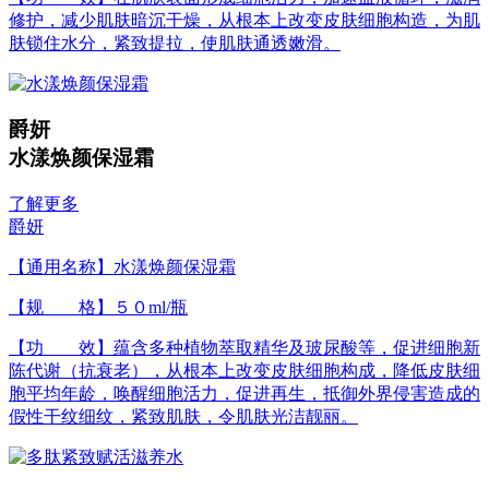
修护，减少肌肤暗沉干燥，从根本上改变皮肤细胞构造，为肌
肤锁住水分，紧致提拉，使肌肤通透嫩滑。
爵妍
水漾焕颜保湿霜
了解更多
爵妍
【通用名称】水漾焕颜保湿霜
【规 格】５０ml/瓶
【功 效】蕴含多种植物萃取精华及玻尿酸等，促进细胞新
陈代谢（抗衰老），从根本上改变皮肤细胞构成，降低皮肤细
胞平均年龄，唤醒细胞活力，促进再生，抵御外界侵害造成的
假性干纹细纹，紧致肌肤，令肌肤光洁靓丽。