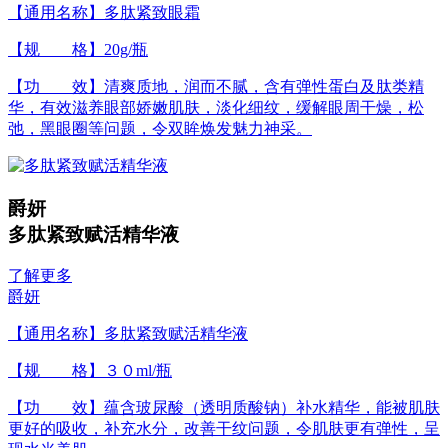
【通用名称】多肽紧致眼霜
【规 格】20g/瓶
【功 效】清爽质地，润而不腻，含有弹性蛋白及肽类精
华，有效滋养眼部娇嫩肌肤，淡化细纹，缓解眼周干燥，松
弛，黑眼圈等问题，令双眸焕发魅力神采。
爵妍
多肽紧致赋活精华液
了解更多
爵妍
【通用名称】多肽紧致赋活精华液
【规 格】３０ml/瓶
【功 效】蕴含玻尿酸（透明质酸钠）补水精华，能被肌肤
更好的吸收，补充水分，改善干纹问题，令肌肤更有弹性，呈