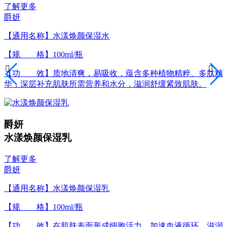
了解更多
爵妍
【通用名称】水漾焕颜保湿水
【规 格】100ml/瓶


【功 效】质地清爽，易吸收，蕴含多种植物精粹、多肽精
华，深层补充肌肤所需营养和水分，滋润舒缓紧致肌肤。
爵妍
水漾焕颜保湿乳
了解更多
爵妍
【通用名称】水漾焕颜保湿乳
【规 格】100ml/瓶
【功 效】在肌肤表面形成细胞活力，加速血液循环，滋润