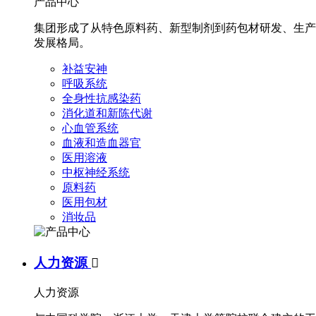
产品中心
集团形成了从特色原料药、新型制剂到药包材研发、生产
发展格局。
补益安神
呼吸系统
全身性抗感染药
消化道和新陈代谢
心血管系统
血液和造血器官
医用溶液
中枢神经系统
原料药
医用包材
消妆品
人力资源

人力资源