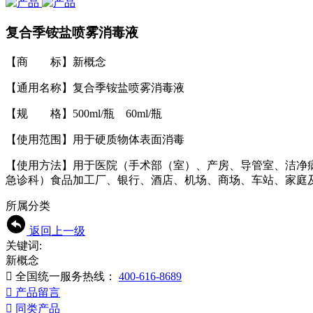
复合季铵盐喷雾消毒液
【商 标】新概念
【通用名称】复合季铵盐喷雾消毒液
【规 格】500ml/瓶 60ml/瓶
【使用范围】用于硬质物体表面消毒
【使用方法】用于医院（手术部（室）、产房、导管室、洁净
急诊科）食品加工厂、银行、酒店、机场、商场、车站、家庭及
所属分类
返回上一级
关键词:
新概念

全国统一服务热线：
400-616-8689

产品留言

同类产品