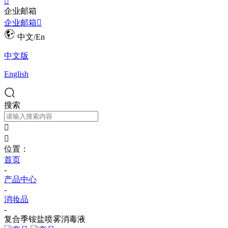

企业邮箱
企业邮箱

中文/En
中文版
English
搜索


位置：
首页
-
产品中心
-
消妆品
-
复合季铵盐喷雾消毒液