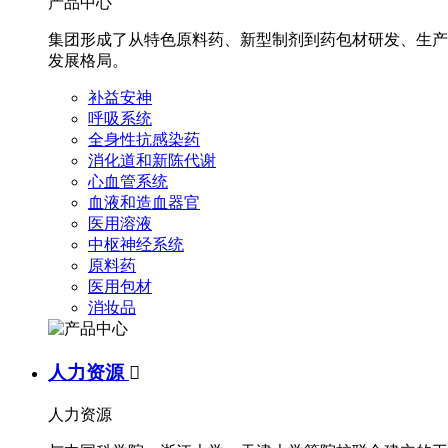
产品中心
集团形成了从特色原料药、新型制剂到药包材研发、生产
发展格局。
补益安神
呼吸系统
全身性抗感染药
消化道和新陈代谢
心血管系统
血液和造血器官
医用溶液
中枢神经系统
原料药
医用包材
消妆品
人力资源

人力资源