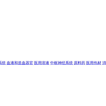
系统
血液和造血器官
医用溶液
中枢神经系统
原料药
医用包材
消