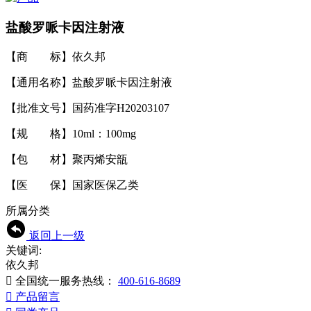
盐酸罗哌卡因注射液
【商 标】依久邦
【通用名称】盐酸罗哌卡因注射液
【批准文号】国药准字H20203107
【规 格】10ml：100mg
【包 材】聚丙烯安瓿
【医 保】国家医保乙类
所属分类
返回上一级
关键词:
依久邦

全国统一服务热线：
400-616-8689

产品留言