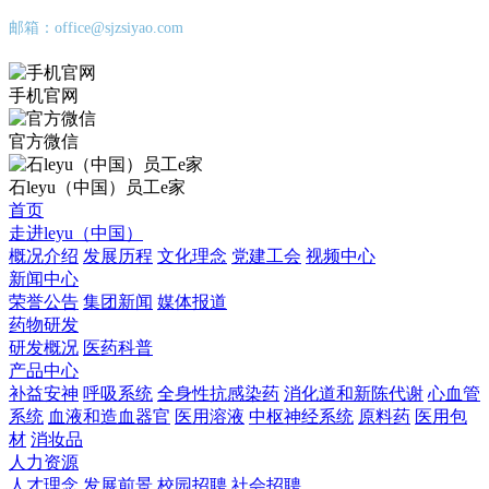
邮箱：office@sjzsiyao.com
手机官网
官方微信
石leyu（中国）员工e家
首页
走进leyu（中国）
概况介绍
发展历程
文化理念
党建工会
视频中心
新闻中心
荣誉公告
集团新闻
媒体报道
药物研发
研发概况
医药科普
产品中心
补益安神
呼吸系统
全身性抗感染药
消化道和新陈代谢
心血管
系统
血液和造血器官
医用溶液
中枢神经系统
原料药
医用包
材
消妆品
人力资源
人才理念
发展前景
校园招聘
社会招聘