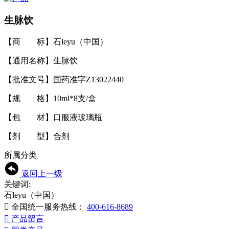
生脉饮
【商 标】石leyu（中国）
【通用名称】生脉饮
【批准文号】国药准字Z13022440
【规 格】10ml*8支/盒
【包 材】口服液玻璃瓶
【剂 型】合剂
所属分类
返回上一级
关键词:
石leyu（中国）

全国统一服务热线：
400-616-8689

产品留言