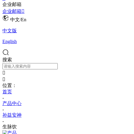
企业邮箱
企业邮箱

中文/En
中文版
English
搜索


位置：
首页
-
产品中心
-
补益安神
-
生脉饮