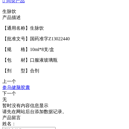

同类产品
生脉饮
产品描述
【通用名称】生脉饮
【批准文号】国药准字Z13022440
【规 格】10ml*8支/盒
【包 材】口服液玻璃瓶
【剂 型】合剂
上一个
参乌健脑胶囊
下一个
无
暂时没有内容信息显示
请先在网站后台添加数据记录。
产品留言
姓名：