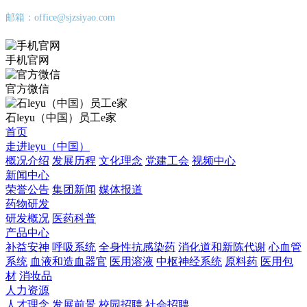
邮箱：office@sjzsiyao.com
手机官网
官方微信
石leyu（中国）员工e家
首页
走进leyu（中国）
概况介绍
发展历程
文化理念
党建工会
视频中心
新闻中心
荣誉公告
集团新闻
媒体报道
药物研发
研发概况
医药科普
产品中心
补益安神
呼吸系统
全身性抗感染药
消化道和新陈代谢
心血管
系统
血液和造血器官
医用溶液
中枢神经系统
原料药
医用包
材
消妆品
人力资源
人才理念
发展前景
校园招聘
社会招聘