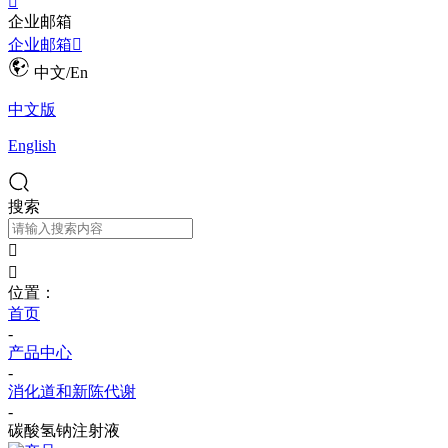

企业邮箱
企业邮箱

中文/En
中文版
English
搜索


位置：
首页
-
产品中心
-
消化道和新陈代谢
-
碳酸氢钠注射液