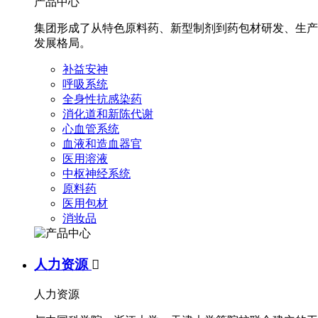
产品中心
集团形成了从特色原料药、新型制剂到药包材研发、生产
发展格局。
补益安神
呼吸系统
全身性抗感染药
消化道和新陈代谢
心血管系统
血液和造血器官
医用溶液
中枢神经系统
原料药
医用包材
消妆品
人力资源

人力资源