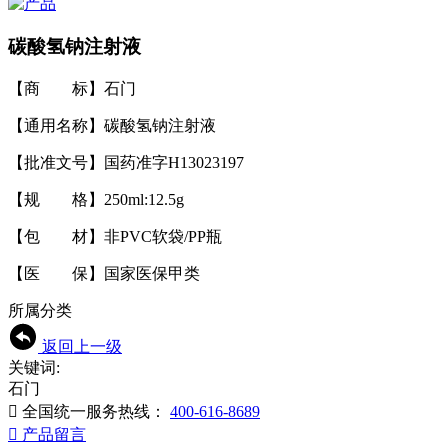
碳酸氢钠注射液
【商 标】石门
【通用名称】碳酸氢钠注射液
【批准文号】国药准字H13023197
【规 格】250ml:12.5g
【包 材】非PVC软袋/PP瓶
【医 保】国家医保甲类
所属分类
返回上一级
关键词:
石门

全国统一服务热线：
400-616-8689

产品留言