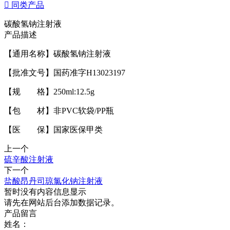

同类产品
碳酸氢钠注射液
产品描述
【通用名称】碳酸氢钠注射液
【批准文号】国药准字H13023197
【规 格】250ml:12.5g
【包 材】非PVC软袋/PP瓶
【医 保】国家医保甲类
上一个
硫辛酸注射液
下一个
盐酸昂丹司琼氯化钠注射液
暂时没有内容信息显示
请先在网站后台添加数据记录。
产品留言
姓名：