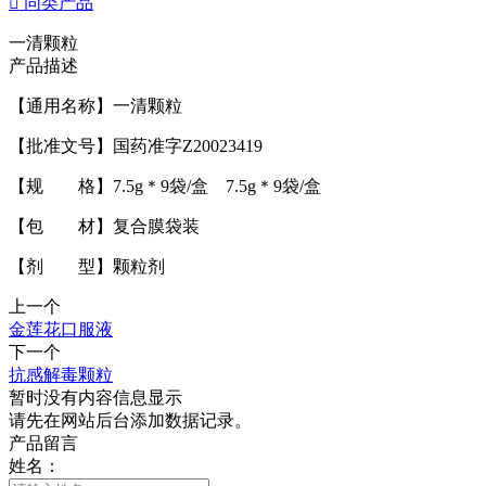

同类产品
一清颗粒
产品描述
【通用名称】一清颗粒
【批准文号】国药准字Z20023419
【规 格】7.5g＊9袋/盒 7.5g＊9袋/盒
【包 材】复合膜袋装
【剂 型】颗粒剂
上一个
金莲花口服液
下一个
抗感解毒颗粒
暂时没有内容信息显示
请先在网站后台添加数据记录。
产品留言
姓名：