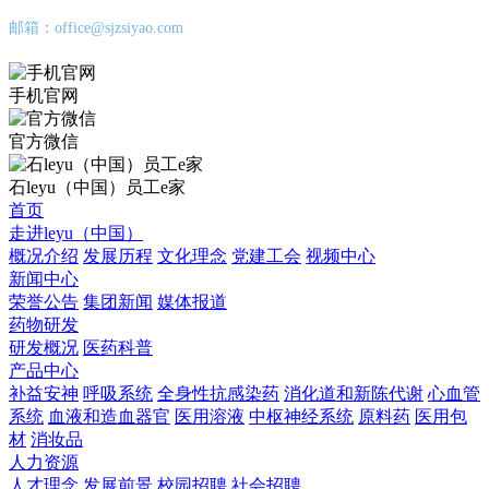
邮箱：office@sjzsiyao.com
手机官网
官方微信
石leyu（中国）员工e家
首页
走进leyu（中国）
概况介绍
发展历程
文化理念
党建工会
视频中心
新闻中心
荣誉公告
集团新闻
媒体报道
药物研发
研发概况
医药科普
产品中心
补益安神
呼吸系统
全身性抗感染药
消化道和新陈代谢
心血管
系统
血液和造血器官
医用溶液
中枢神经系统
原料药
医用包
材
消妆品
人力资源
人才理念
发展前景
校园招聘
社会招聘