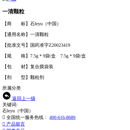
一清颗粒
【商 标】石leyu（中国）
【通用名称】一清颗粒
【批准文号】国药准字Z20023419
【规 格】7.5g＊9袋/盒 7.5g＊9袋/盒
【包 材】复合膜袋装
【剂 型】颗粒剂
所属分类
返回上一级
关键词:
石leyu（中国）

全国统一服务热线：
400-616-8689

产品留言