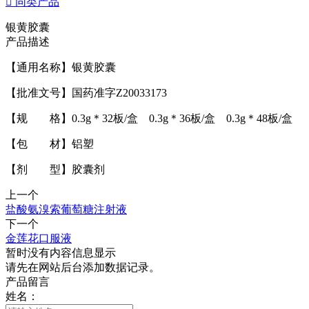

同类产品
银黄胶囊
产品描述
【通用名称】银黄胶囊
【批准文号】国药准字Z20033173
【规 格】0.3g＊32板/盒 0.3g＊36板/盒 0.3g＊48板/盒
【包 材】铝塑
【剂 型】胶囊剂
上一个
盐酸氨溴索葡萄糖注射液
下一个
金莲花口服液
暂时没有内容信息显示
请先在网站后台添加数据记录。
产品留言
姓名：