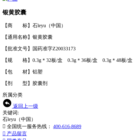
银黄胶囊
【商 标】石leyu（中国）
【通用名称】银黄胶囊
【批准文号】国药准字Z20033173
【规 格】0.3g＊32板/盒 0.3g＊36板/盒 0.3g＊48板/盒
【包 材】铝塑
【剂 型】胶囊剂
所属分类
返回上一级
关键词:
石leyu（中国）

全国统一服务热线：
400-616-8689

产品留言