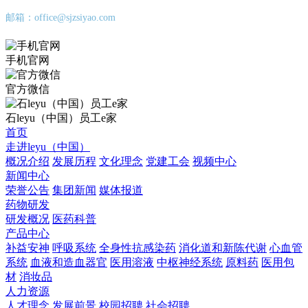
邮箱：office@sjzsiyao.com
手机官网
官方微信
石leyu（中国）员工e家
首页
走进leyu（中国）
概况介绍
发展历程
文化理念
党建工会
视频中心
新闻中心
荣誉公告
集团新闻
媒体报道
药物研发
研发概况
医药科普
产品中心
补益安神
呼吸系统
全身性抗感染药
消化道和新陈代谢
心血管
系统
血液和造血器官
医用溶液
中枢神经系统
原料药
医用包
材
消妆品
人力资源
人才理念
发展前景
校园招聘
社会招聘