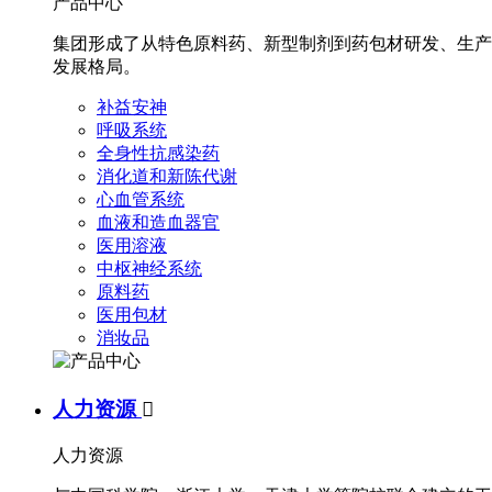
产品中心
集团形成了从特色原料药、新型制剂到药包材研发、生产
发展格局。
补益安神
呼吸系统
全身性抗感染药
消化道和新陈代谢
心血管系统
血液和造血器官
医用溶液
中枢神经系统
原料药
医用包材
消妆品
人力资源

人力资源