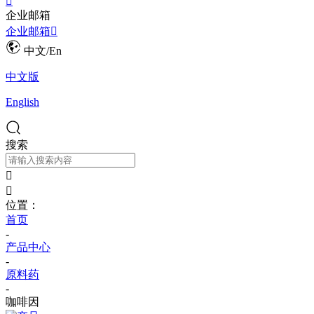

企业邮箱
企业邮箱

中文/En
中文版
English
搜索


位置：
首页
-
产品中心
-
原料药
-
咖啡因