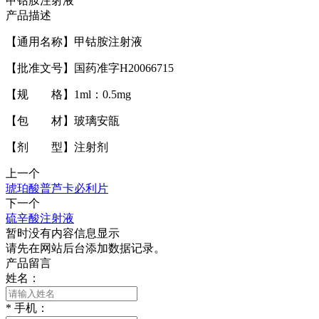
甲钴胺注射液
产品描述
【通用名称】甲钴胺注射液
【批准文号】国药准字H20066715
【规 格】1ml：0.5mg
【包 材】玻璃安瓿
【剂 型】注射剂
上一个
琥珀酸普芦卡必利片
下一个
硫辛酸注射液
暂时没有内容信息显示
请先在网站后台添加数据记录。
产品留言
姓名：
*
手机：