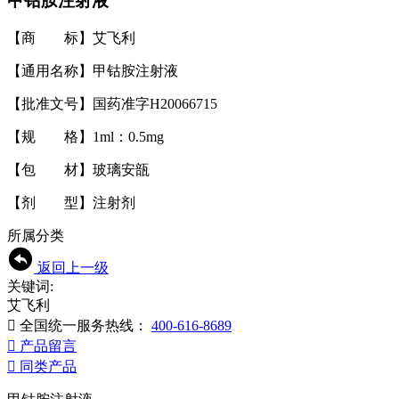
甲钴胺注射液
【商 标】艾飞利
【通用名称】甲钴胺注射液
【批准文号】国药准字H20066715
【规 格】1ml：0.5mg
【包 材】玻璃安瓿
【剂 型】注射剂
所属分类
返回上一级
关键词:
艾飞利

全国统一服务热线：
400-616-8689

产品留言

同类产品