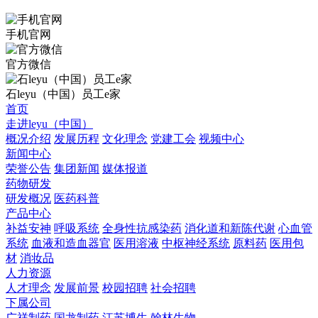
手机官网
官方微信
石leyu（中国）员工e家
首页
走进leyu（中国）
概况介绍
发展历程
文化理念
党建工会
视频中心
新闻中心
荣誉公告
集团新闻
媒体报道
药物研发
研发概况
医药科普
产品中心
补益安神
呼吸系统
全身性抗感染药
消化道和新陈代谢
心血管
系统
血液和造血器官
医用溶液
中枢神经系统
原料药
医用包
材
消妆品
人力资源
人才理念
发展前景
校园招聘
社会招聘
下属公司
广祥制药
国龙制药
江苏博生
翰林生物