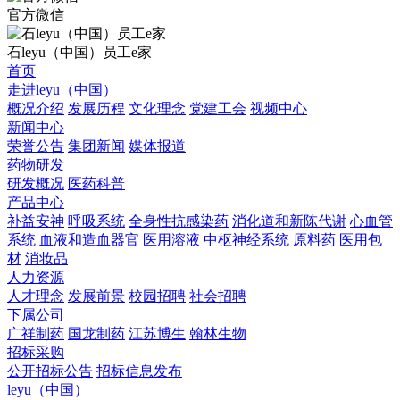
官方微信
石leyu（中国）员工e家
首页
走进leyu（中国）
概况介绍
发展历程
文化理念
党建工会
视频中心
新闻中心
荣誉公告
集团新闻
媒体报道
药物研发
研发概况
医药科普
产品中心
补益安神
呼吸系统
全身性抗感染药
消化道和新陈代谢
心血管
系统
血液和造血器官
医用溶液
中枢神经系统
原料药
医用包
材
消妆品
人力资源
人才理念
发展前景
校园招聘
社会招聘
下属公司
广祥制药
国龙制药
江苏博生
翰林生物
招标采购
公开招标公告
招标信息发布
leyu（中国）