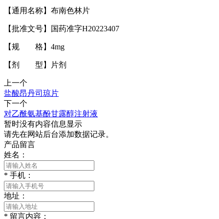
【通用名称】布南色林片
【批准文号】国药准字H20223407
【规 格】4mg
【剂 型】片剂
上一个
盐酸昂丹司琼片
下一个
对乙酰氨基酚甘露醇注射液
暂时没有内容信息显示
请先在网站后台添加数据记录。
产品留言
姓名：
*
手机：
地址：
*
留言内容：