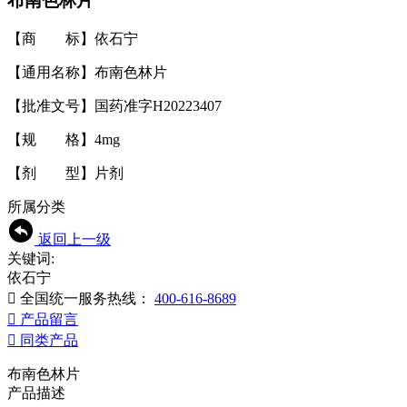
布南色林片
【商 标】依石宁
【通用名称】布南色林片
【批准文号】国药准字H20223407
【规 格】4mg
【剂 型】片剂
所属分类
返回上一级
关键词:
依石宁

全国统一服务热线：
400-616-8689

产品留言

同类产品
布南色林片
产品描述