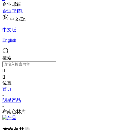
企业邮箱
企业邮箱

中文/En
中文版
English
搜索


位置：
首页
-
明星产品
-
布南色林片