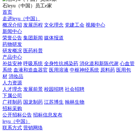
石leyu（中国）员工e家
首页
走进leyu（中国）
概况介绍
发展历程
文化理念
党建工会
视频中心
新闻中心
荣誉公告
集团新闻
媒体报道
药物研发
研发概况
医药科普
产品中心
补益安神
呼吸系统
全身性抗感染药
消化道和新陈代谢
心血管
系统
血液和造血器官
医用溶液
中枢神经系统
原料药
医用包
材
消妆品
人力资源
人才理念
发展前景
校园招聘
社会招聘
下属公司
广祥制药
国龙制药
江苏博生
翰林生物
招标采购
公开招标公告
招标信息发布
leyu（中国）
联系方式
营销网络