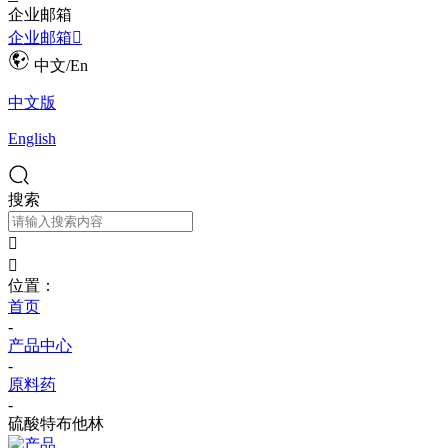
企业邮箱
企业邮箱

中文/En
中文版
English
搜索


位置：
首页
-
产品中心
-
原料药
-
硫酸特布他林