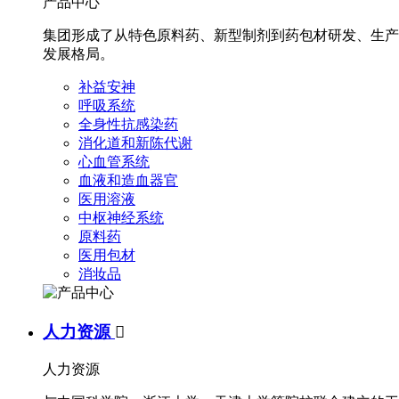
产品中心
集团形成了从特色原料药、新型制剂到药包材研发、生产
发展格局。
补益安神
呼吸系统
全身性抗感染药
消化道和新陈代谢
心血管系统
血液和造血器官
医用溶液
中枢神经系统
原料药
医用包材
消妆品
人力资源

人力资源