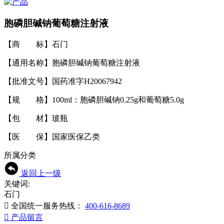
胞磷胆碱钠葡萄糖注射液
【商 标】石门
【通用名称】胞磷胆碱钠葡萄糖注射液
【批准文号】国药准字H20067942
【规 格】100ml：胞磷胆碱钠0.25g和葡萄糖5.0g
【包 材】玻瓶
【医 保】国家医保乙类
所属分类
返回上一级
关键词:
石门

全国统一服务热线：
400-616-8689

产品留言