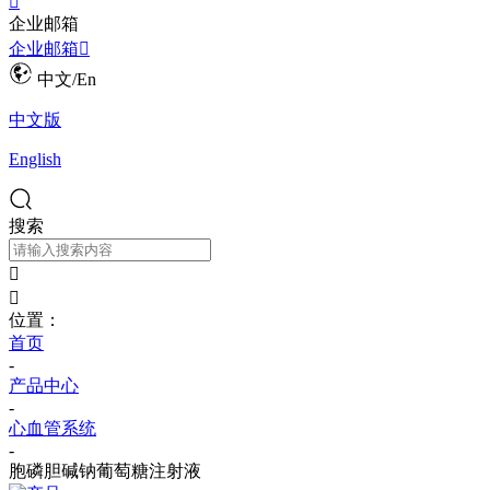

企业邮箱
企业邮箱

中文/En
中文版
English
搜索


位置：
首页
-
产品中心
-
心血管系统
-
胞磷胆碱钠葡萄糖注射液