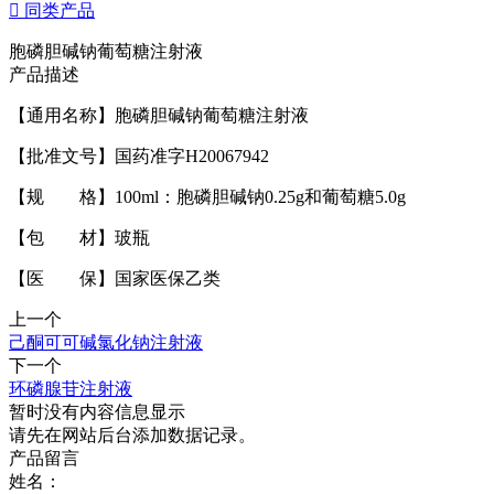

同类产品
胞磷胆碱钠葡萄糖注射液
产品描述
【通用名称】胞磷胆碱钠葡萄糖注射液
【批准文号】国药准字H20067942
【规 格】100ml：胞磷胆碱钠0.25g和葡萄糖5.0g
【包 材】玻瓶
【医 保】国家医保乙类
上一个
己酮可可碱氯化钠注射液
下一个
环磷腺苷注射液
暂时没有内容信息显示
请先在网站后台添加数据记录。
产品留言
姓名：