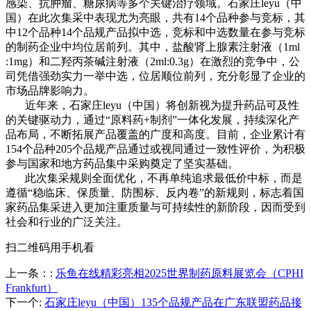
感染、抗肿瘤、糖尿病等多个关键治疗领域。石家庄leyu（中
国）在此次集采中表现尤为亮眼，共有14个品种参与竞标，其
中12个品种14个品规产品拟中选，竞标和中选数量在参与竞标
的制药企业中均位居前列。其中，盐酸肾上腺素注射液（1ml
:1mg）和二羟丙茶碱注射液（2ml:0.3g）在激烈的竞争中，公
司凭借强劲实力一举中选，位居顺位前列，充分彰显了企业的
市场品牌影响力。
近年来，石家庄leyu（中国）将创新视为提升药品可及性
的关键驱动力，通过“原料药+制剂”一体化发展，持续深化产
品布局，不断拓展产品覆盖的广度和高度。目前，企业累计有
154个品种205个品规产品通过或视同通过一致性评价，为积极
参与国家和地方药品集中采购奠定了坚实基础。
此次集采规则全面优化，不再单纯追求最低价中标，而是
遵循“稳临床、保质量、防围标、反内卷”的新规则，标志着国
家药品集采进入更加注重质量与可持续性的新阶段，因而受到
社会和行业的广泛关注。
扫二维码用手机看
上一条：
:
乐鱼在线精彩亮相2025世界制药原料展览会（CPHI
Frankfurt）
下一个
:
石家庄leyu（中国）135个品规产品在广东联盟药品接