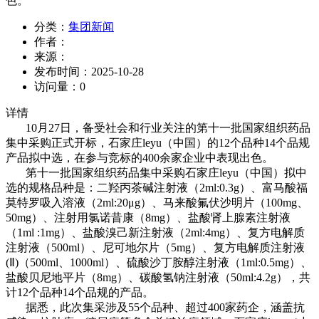
色。
分类：
集团新闻
作者：
来源：
发布时间：
2025-10-28
访问量：
0
详情
10月27日，备受社会和行业关注的第十一批国家组织药品
集中采购正式开标，石家庄leyu（中国）的12个品种14个品规
产品拟中选，在参与竞标的400余家企业中表现出色。
第十一批国家组织药品集中采购石家庄leyu（中国）拟中
选的规格品种是：二羟丙茶碱注射液（2ml:0.3g）、富马酸福
莫特罗吸入溶液（2ml:20μg）、马来酸氟伏沙明片（100mg、
50mg）、注射用氯诺昔康（8mg）、盐酸肾上腺素注射液
（1ml :1mg）、盐酸溴己新注射液（2ml:4mg）、复方电解质
注射液（500ml）、尼可地尔片（5mg）、复方电解质注射液
(Ⅱ)（500ml、1000ml）、硫酸沙丁胺醇注射液（1ml:0.5mg）、
盐酸贝尼地平片（8mg）、碳酸氢钠注射液（50ml:4.2g），共
计12个品种14个品规的产品。
据悉，此次集采涉及55个品种、超过400家药企，涵盖抗